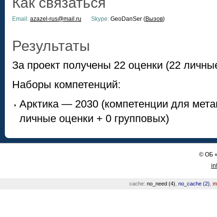
Как связаться
Email:
azazel-rus@mail.ru
Skype:
GeoDanSer (
Вызов
)
Результаты
За проект получены 22 оценки (22 личные
Наборы компетенций:
Арктика — 2030 (компетенции для мета
личные оценки + 0 групповых)
©
ОБ
in
cache:
no_need (4)
,
no_cache (2)
,
m