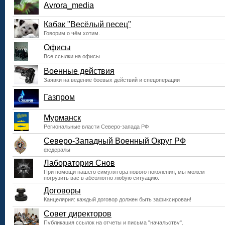
Avrora_media
Кабак "Весёлый песец"
Говорим о чём хотим.
Офисы
Все ссылки на офисы
Военные действия
Заявки на ведение боевых действий и спецоперации
Газпром
Мурманск
Региональные власти Северо-запада РФ
Северо-Западный Военный Округ РФ
федералы
Лаборатория Снов
При помощи нашего симулятора нового поколения, мы можем
погрузить вас в абсолютно любую ситуацию.
Договоры
Канцелярия: каждый договор должен быть зафиксирован!
Совет директоров
Публикация ссылок на отчеты и письма "начальству".