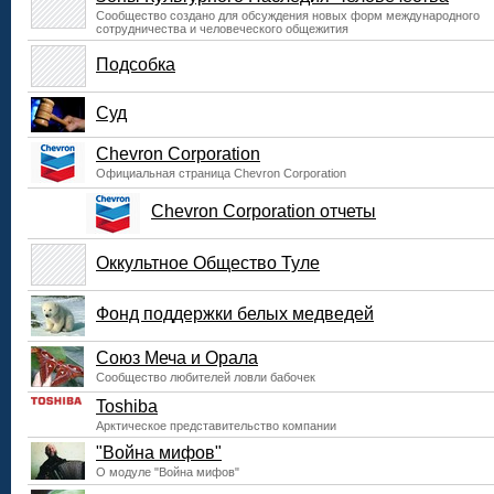
Сообщество создано для обсуждения новых форм международного
сотрудничества и человеческого общежития
Подсобка
Суд
Chevron Corporation
Официальная страница Chevron Corporation
Chevron Corporation отчеты
Оккультное Общество Туле
Фонд поддержки белых медведей
Союз Меча и Орала
Сообщество любителей ловли бабочек
Toshiba
Арктическое представительство компании
"Война мифов"
О модуле "Война мифов"