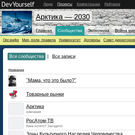
Люди
Проекты
Компетенции
Рейтинги
Арктика — 2030
Главная
Сообщества
Экономика
Война ми
Орг.инфо
Мир, роли, правила
Университет
Договоры
Совет директоров
Все сообщества
|
Все записи
Название
"Мама, что это было?"
Товарные рынки
Арктика
компания
РосАтом-ТВ
Кина хотите? Заходите!
Зоны Культурного Наследия Человечества