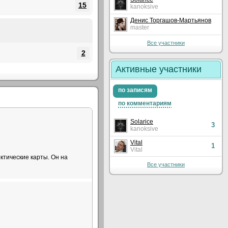
15
kanoksive
Денис Торгашов-Мартьянов
master
Все участники
2
Активные участники
по записям
по комментариям
Solarice
3
kanoksive
Vital
1
Vital
рктические карты. Он на
Все участники