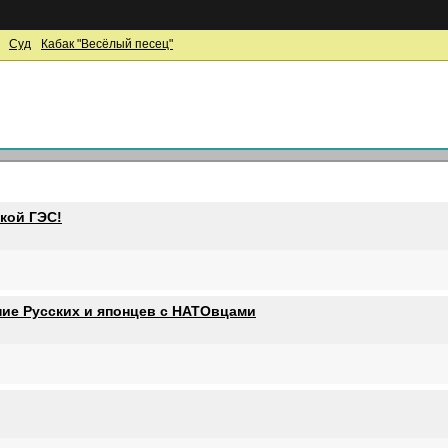
Суд
Кабак "Весёлый песец"
кой ГЭС!
ие Русских и японцев с НАТОвцами