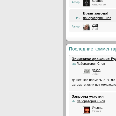
Solarice
Автор:
kanoksive
Врыв завода!
Лаборатория Снов
Из:
Vital
Автор:
Vital
Последние коммента
Эпическое сражение Ру
Лаборатория Снов
Из:
Декор
dekor
Да нет. Все нормально. :) Эт
автомате, если нет желающих
Запросы участия
Лаборатория Снов
Из:
Ульяна
trawka