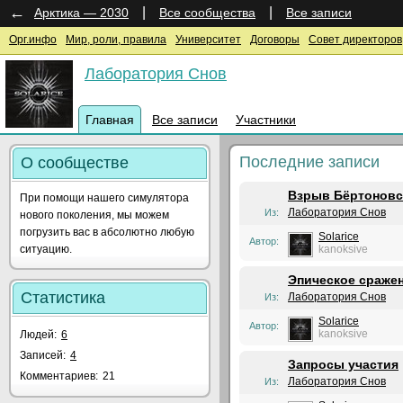
←
|
|
Арктика — 2030
Все сообщества
Все записи
Орг.инфо
Мир, роли, правила
Университет
Договоры
Совет директоров
Лаборатория Снов
Главная
Все записи
Участники
Последние записи
О сообществе
Взрыв Бёртоновс
При помощи нашего симулятора
Лаборатория Снов
Из:
нового поколения, мы можем
погрузить вас в абсолютно любую
Solarice
Автор:
ситуацию.
kanoksive
Эпическое сражен
Статистика
Лаборатория Снов
Из:
Solarice
Автор:
kanoksive
Людей:
6
Записей:
4
Запросы участия
Комментариев:
21
Лаборатория Снов
Из: