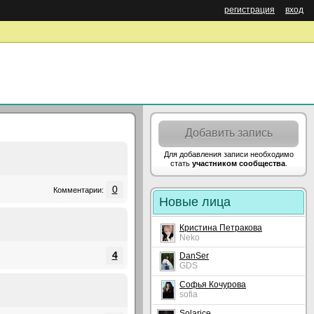
регистрация
вход
Добавить запись
Для добавления записи необходимо
стать
участником сообщества
.
0
Комментарии:
Новые лица
Кристина Петракова
Neko
4
DanSer
GDS
Софья Кочурова
sofia
Solarice