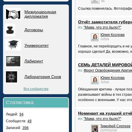
sll
Ссылка поменялась. Фотографии 
Международная
дипломатия
Отчёт заместителя губер
"Мама, что это было?"
Из:
Договоры
Юлия Козлова
Julya
Университет
Главное, не переборщить и не у
хорошо сделал! Да, возможно, н
Лабиринт
СЕМЬ ДЕТАЛЕЙ МИРОВО
Фронт Освобождения Аркти
Из:
Лаборатория Снов
Юлия Козлова
Julya
Все сообщества
Обещанная критика - лучше поз
развязывают войны в тех стран
особенно с военными. У нас э
Статистика
Номинант на худший отчё
Людей:
94
"Мама, что это было?"
Из:
Сообществ:
49
Тимофей Сергеев
Записей:
398
communar