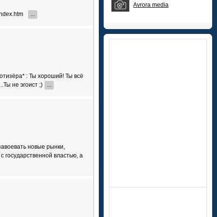
Avrora media
/index.htm
...
отизёра* : Ты хороший! Ты всё
Ты не эгоист ;)
...
завоевать новые рынки,
с государственной властью, а