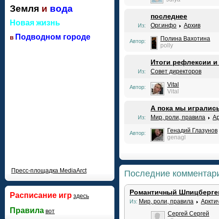
Земля
и
вода
последнее
Новая жизнь
Орг.инфо
Архив
Из:
Подводном городе
в
Полина Вахотина
Автор:
polly
Итоги рефлексии и
Совет директоров
Из:
Vital
Автор:
Vital
А пока мы игралис
Мир, роли, правила
Ар
Из:
Генадий Глазунов
Автор:
genagl
Пресс-площадка МediaArct
Последние комментар
Романтичный Шпицберге
Расписание игр
здесь
Мир, роли, правила
Аркти
Из:
Правила
вот
Сергей Сергей