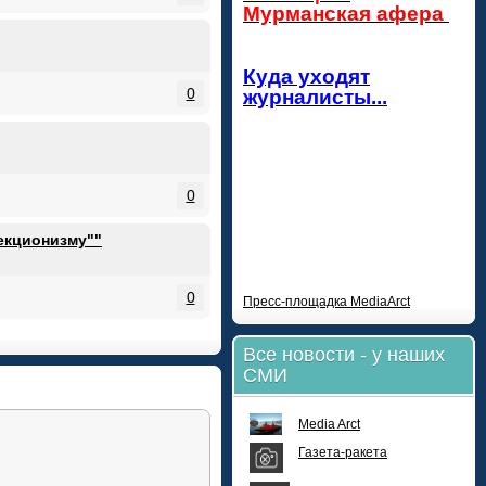
Мурманская афера
Куда уходят
0
журналисты...
0
екционизму""
0
Пресс-площадка МediaArct
Все новости - у наших
СМИ
Media Arct
Газета-ракета