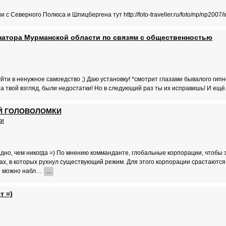
с Северного Полюса и Шпицбергена тут http://foto-traveller.ru/foto/np/np2007
натора Мурманской области по связям с общественностью
йти в ненужное самоедство ;) Даю установку! *смотрит глазами бывалого гипн
а твой взгляд, были недостатки! Но в следующий раз ты их исправишь! И ещё...
Й ГОЛОВОЛОМКИ
ки
дно, чем никогда =) По мнению комманданте, глобальные корпорации, чтобы 
ах, в которых рухнул существующий режим. Для этого корпорации срастаются 
то можно набл…
...
т =)