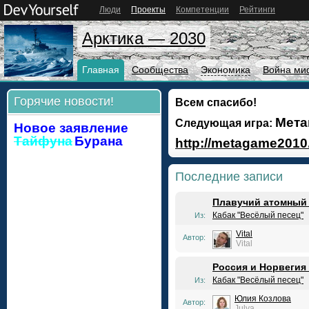
Люди
Проекты
Компетенции
Рейтинги
Арктика — 2030
Главная
Сообщества
Экономика
Война ми
Горячие новости!
Всем спасибо!
Мета
Следующая игра:
Новое заявление
Тайфуна
Бурана
http://metagame2010.
Последние записи
Плавучий атомный э
Кабак "Весёлый песец"
Из:
Vital
Автор:
Vital
Россия и Норвегия
Кабак "Весёлый песец"
Из:
Юлия Козлова
Автор:
Julya