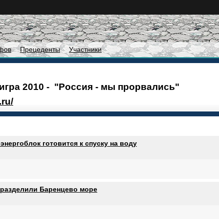
фов
Прецеденты
Участники
игра 2010 - "Россия - мы прорвались"
ru/
нергоблок готовится к спуску на воду
 разделили Баренцево море