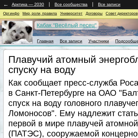
←
|
|
Арктика — 2030
Все сообщества
Все записи
Орг.инфо
Мир, роли, правила
Университет
Договоры
Совет директоров
Кабак "Весёлый песец"
Главная
Все записи
Участники
Подсообще
Плавучий атомный энергобл
спуску на воду
Как сообщает пресс-служба Роса
в Санкт-Петербурге на ОАО "Бал
спуск на воду головного плавуче
Ломоносов". Ему надлежит стат
первой в мире плавучей атомной
(ПАТЭС), сооружаемой концерно