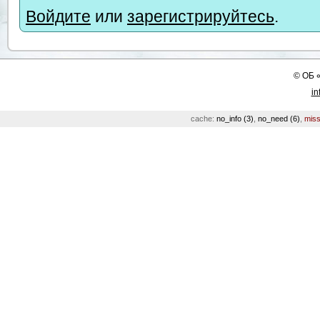
Войдите
или
зарегистрируйтесь
.
©
ОБ
in
cache:
no_info (3)
,
no_need (6)
,
miss