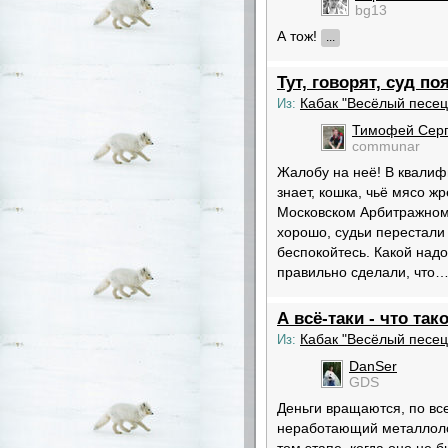
bg13
А тож!
...
Тут, говорят, суд п
Кабак "Весёлый песец
Из:
Тимофей Серг
communar
Жалобу на неё! В квалиф
знает, кошка, чьё мясо жр
Московском Арбитражном 
хорошо, судьи перестали 
беспокойтесь. Какой надо 
правильно сделали, что
А всё-таки - что та
Кабак "Весёлый песец
Из:
DanSer
GDS
Деньги вращаются, по все
неработающий металлоло