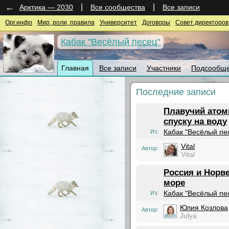
←
|
|
Арктика — 2030
Все сообщества
Все записи
Орг.инфо
Мир, роли, правила
Университет
Договоры
Совет директоров
Кабак "Весёлый песец"
Главная
Все записи
Участники
Подсообще
Последние записи
Плавучий атом
спуску на воду
Кабак "Весёлый пе
Из:
Vital
Автор:
Vital
Россия и Норв
море
Кабак "Весёлый пе
Из:
Юлия Козлова
Автор:
Julya