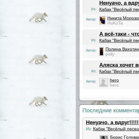
Ненуачо, а вдру
Кабак "Весёлый пе
Из:
Никита Морозо
Автор:
HuKuTa
А всё-таки - ч
Кабак "Весёлый пе
Из:
Полина Вахоти
Автор:
polly
Аляска хочет в
Кабак "Весёлый пе
Из:
hero
Автор:
hero
Последние коммента
Ненуачо, а вдруг!!!!!
Кабак "Весёлый песец
Из:
Борис Голова