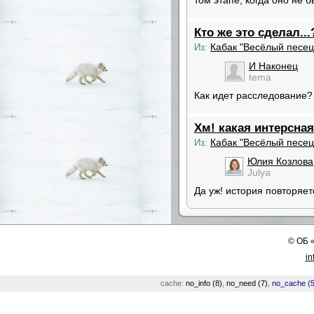
том этапе, когда оно не 
Кто же это сделал...
Кабак "Весёлый песец
Из:
И Наконец
tema
Как идет расследование?
Хм! какая интерсная
Кабак "Весёлый песец
Из:
Юлия Козлова
Julya
Да уж! история повторяет
©
ОБ
in
cache:
no_info (8)
,
no_need (7)
,
no_cache (5