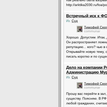
Как реально была взорва
http://arktika2030.ru/foa/p
Встречный иск к Ф
Суд
Из:
Тимофей Серг
communar
Хорошо. Допустим. Итак,
Он распространяет ложн
репутацию... кого? чью в
Открывайте новую тему, с
писать коротко и по сущес
Дело на компании Р
Администрацию Му
Суд
Из:
Тимофей Серг
communar
Прошу вас перейти в зал,
существу. Поясняю. В РФ 
любой гражданин, считаю