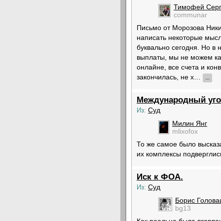
Тимофей Серг
communar
Письмо от Морозова Никит
написать некоторые мысл
буквально сегодня. Но в 
выплаты, мы не можем как
онлайне, все счета и конв
закончилась, не х…
...
Международный уго
Суд
Из:
Милин Янг
mlixofox
То же самое было высказа
их комплексы подверглис
Иск к ФОА.
Суд
Из:
Борис Голова
bg13