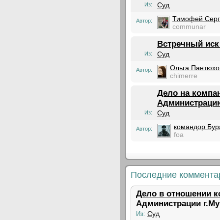
Суд
Из:
Тимофей Серг
Автор:
communar
Встречный иск
Суд
Из:
Ольга Пантюхо
Автор:
chimerre
Дело на компан
Администраци
Суд
Из:
командор Бур
Автор:
foa
Последние коммента
Дело в отношении к
Администрации г.М
Суд
Из: