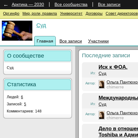
←
|
|
Арктика — 2030
Все сообщества
Все записи
Орг.инфо
Мир, роли, правила
Университет
Договоры
Совет директоров
Суд
Главная
Все записи
Участники
Последние записи
О сообществе
Иск к ФОА.
Суд
Суд
Из:
Ольга Пантюхо
Статистика
Автор:
chimerre
Людей:
6
Международны
Суд
Записей:
5
Из:
Комментариев:
148
Ольга Пантюхо
Автор:
chimerre
Дело в отноше
Toshiba и Адм