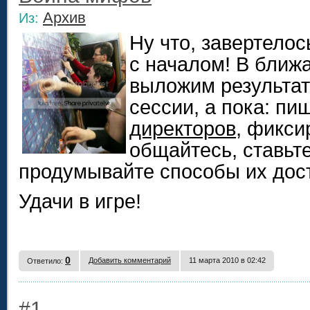
Архив
Из:
Ну что, завертелос
с началом! В бли
выложим результат
сессии, а пока: пи
директоров
, фикс
общайтесь, ставьте
продумывайте способы их дос
Удачи в игре!
0
Добавить комментарий
11 марта 2010 в 02:42
Ответило:
#1