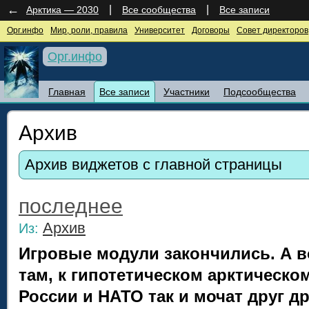
←
|
|
Арктика — 2030
Все сообщества
Все записи
Орг.инфо
Мир, роли, правила
Университет
Договоры
Совет директоров
Орг.инфо
Главная
Все записи
Участники
Подсообщества
Архив
Архив виджетов с главной страницы
последнее
Архив
Из:
Игровые модули закончились. А вой
там, к гипотетическом арктическ
России и НАТО так и мочат друг дру