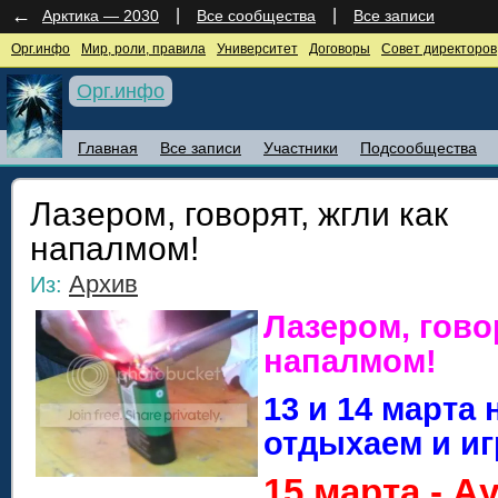
←
|
|
Арктика — 2030
Все сообщества
Все записи
Орг.инфо
Мир, роли, правила
Университет
Договоры
Совет директоров
Орг.инфо
Главная
Все записи
Участники
Подсообщества
Лазером, говорят, жгли как
напалмом!
Архив
Из:
Лазером, говор
напалмом!
13 и 14 марта
отдыхаем и иг
15 марта - А