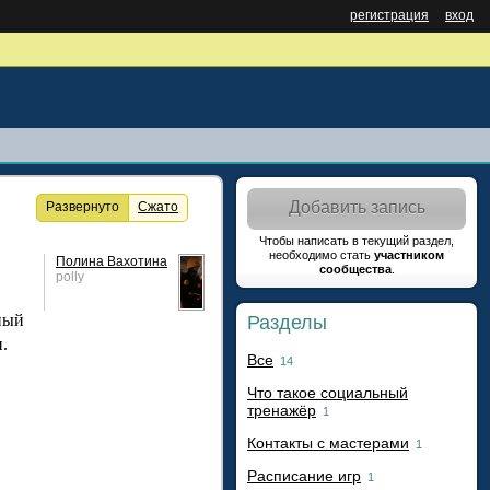
регистрация
вход
Добавить запись
Развернуто
Сжато
Чтобы написать в текущий раздел,
необходимо стать
участником
Полина Вахотина
сообщества
.
polly
ный
Разделы
.
Все
14
Что такое социальный
тренажёр
1
Контакты с мастерами
1
Расписание игр
1