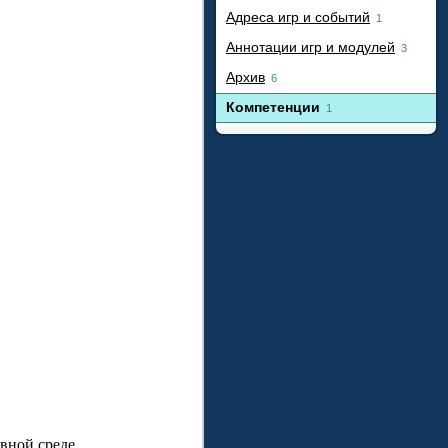
Адреса игр и событий
1
Аннотации игр и модулей
3
Архив
6
Компетенции
1
вной среде