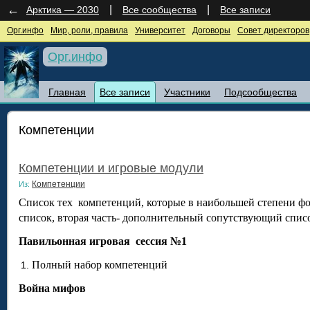
←
|
|
Арктика — 2030
Все сообщества
Все записи
Орг.инфо
Мир, роли, правила
Университет
Договоры
Совет директоров
Орг.инфо
Главная
Все записи
Участники
Подсообщества
Компетенции
Компетенции и игровые модули
Компетенции
Из:
Список тех компетенций, которые в наибольшей степени ф
список, вторая часть- дополнительный сопутствующий список
Павильонная игровая сессия №1
Полный набор компетенций
Война мифов