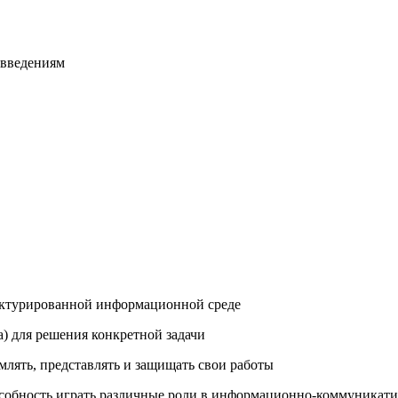
овведениям
уктурированной информационной среде
а) для решения конкретной задачи
лять, представлять и защищать свои работы
особность играть различные роли в информационно-коммуникати