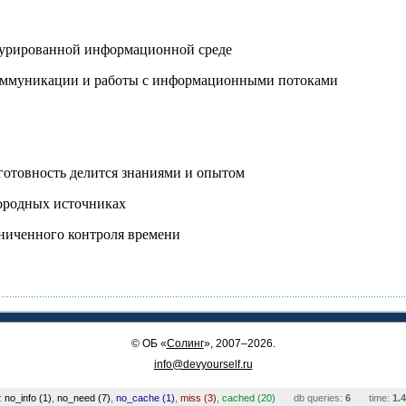
турированной информационной среде
 коммуникации и работы с информационными потоками
готовность делится знаниями и опытом
ородных источниках
аниченного контроля времени
©
ОБ
«
Солинг
», 2007–2026.
info@devyourself.ru
:
no_info (1)
,
no_need (7)
,
no_cache (1)
,
miss (3)
,
cached (20)
db queries:
6
time:
1.