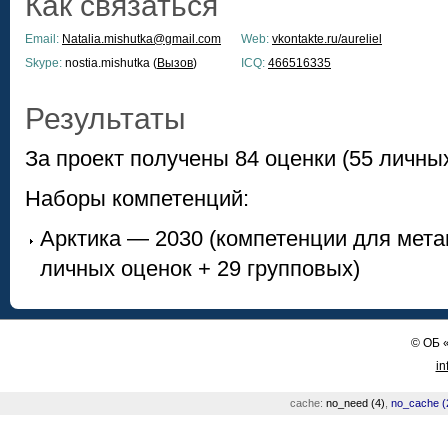
Как связаться
Email:
Natalia.mishutka@gmail.com
Web:
vkontakte.ru/aureliel
Skype:
nostia.mishutka (
Вызов
)
ICQ:
466516335
Результаты
За проект получены 84 оценки (55 личных
Наборы компетенций:
Арктика — 2030 (компетенции для мета
личных оценок + 29 групповых)
©
ОБ
in
cache:
no_need (4)
,
no_cache (