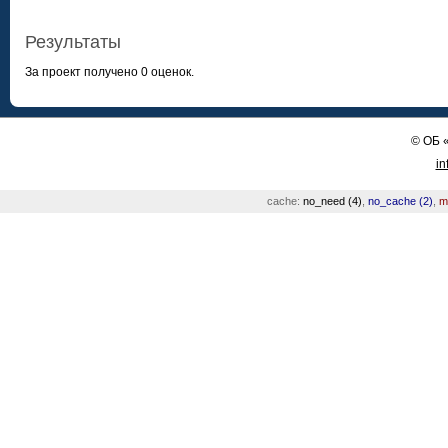
Результаты
За проект получено 0 оценок.
©
ОБ
in
cache:
no_need (4)
,
no_cache (2)
,
m