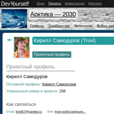
Люди
Проекты
Компетенции
Рейтинги
Арктика — 2030
Главная
Сообщества
Экономика
Война ми
Кирилл Самодуров (Trovi)
Проектный профиль
Проектный профиль
Кирилл Самодуров
Основной профиль:
Кирилл Самодуров
Уникальный номер в проекте:
158
Как связаться
Email:
trovi87@yandex.ru
Web:
trovi-vorton.livejourn...