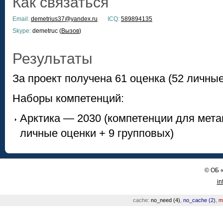
Как связаться
Email:
demetrius37@yandex.ru
ICQ:
589894135
Skype:
demetruc (
Вызов
)
Результаты
За проект получена 61 оценка (52 личные
Наборы компетенций:
Арктика — 2030 (компетенции для мета
личные оценки + 9 групповых)
©
ОБ
in
cache:
no_need (4)
,
no_cache (2)
,
m