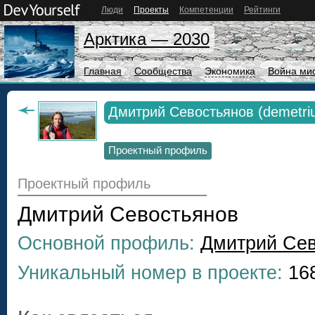
Люди
Проекты
Компетенции
Рейтинги
Арктика — 2030
Главная
Сообщества
Экономика
Война ми
Дмитрий Севостьянов (demetri
Проектный профиль
Проектный профиль
Дмитрий Севостьянов
Основной профиль:
Дмитрий Сев
Уникальный номер в проекте:
16