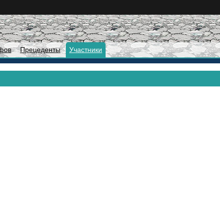
фов
Прецеденты
Участники