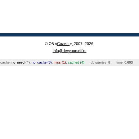
©
ОБ
«
Солинг
», 2007–2026.
info@devyourself.ru
cache:
no_need (4)
,
no_cache (3)
,
miss (1)
,
cached (4)
db queries:
8
time:
0.693