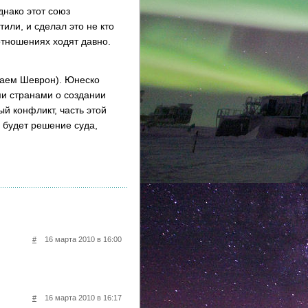
днако этот союз
тили, и сделал это не кто
отношениях ходят давно.
еваем Шеврон). Юнеско
ми странами о создании
й конфликт, часть этой
 будет решение суда,
#
16 марта 2010 в 16:00
#
16 марта 2010 в 16:17