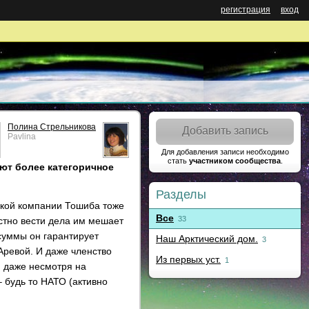
регистрация
вход
Полина Стрельникова
Добавить запись
Pavlina
Для добавления записи необходимо
стать
участником сообщества
.
ют более категоричное
Разделы
нской компании Тошиба тоже
Все
33
естно вести дела им мешает
суммы он гарантирует
Наш Арктический дом.
3
 Аревой. И даже членство
Из первых уст.
1
, даже несмотря на
– будь то НАТО (активно