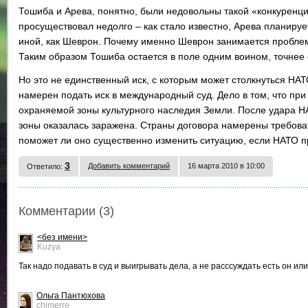
Тошиба и Арева, понятно, были недовольны такой «конкуренци
просуществовал недолго – как стало известно, Арева планирует 
иной, как Шеврон. Почему именно Шеврон занимается проблема
Таким образом Тошиба остается в поле одним воином, точнее
Но это не единственный иск, с которым может столкнуться НА
намерен подать иск в международный суд. Дело в том, что пр
охраняемой зоны культурного наследия Земли. После удара Н
зоны оказалась заражена. Страны договора намерены требова
поможет ли оно существенно изменить ситуацию, если НАТО п
3
Добавить комментарий
16 марта 2010 в 10:00
Ответило:
Комментарии (3)
<без имени>
Kuzya
Так надо подавать в суд и выигрывать дела, а не расссуждать есть он и
Ольга Пантюхова
chimerre