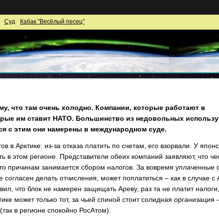
Суд
Кабак "Весёлый песец"
ому, что там очень холодно. Компании, которые работают в
торые им ставит НАТО. Большинство из недовольных использу
ся с этим они намерены в международном суде.
в в Арктике: из-за отказа платить по счетам, его взорвали. У япо
ать в этом регионе. Представители обеих компаний заявляют, что ч
м-то причинам занимается сбором налогов. За вовремя уплаченные 
 не согласен делать отчисления, может поплатиться – как в случае с
вил, что блок не намерен защищать Ареву, раз та не платит налоги
ике может только тот, за чьей спиной стоит солидная организация 
так в регионе спокойно РосАтом).