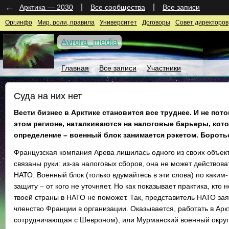
←
|
|
Арктика — 2030
Все сообщества
Все записи
Орг.инфо
Мир, роли, правила
Университет
Договоры
Совет директоров
Avrora_media
Главная
Все записи
Участники
Суда на них нет
Вести бизнес в Арктике становится все труднее. И не пот
этом регионе, наталкиваются на налоговые барьеры, ко
определение – военный блок занимается рэкетом. Бороть
Французская компания Арева лишилась одного из своих объекто
связаны руки: из-за налоговых сборов, она не может действов
НАТО. Военный блок (только вдумайтесь в эти слова) по каки
защиту – от кого не уточняет. Но как показывает практика, кто
твоей страны в НАТО не поможет. Так, представитель НАТО зая
членство Франции в организации. Оказывается, работать в Аркт
сотрудничающая с Шевроном), или Мурманский военный округ(