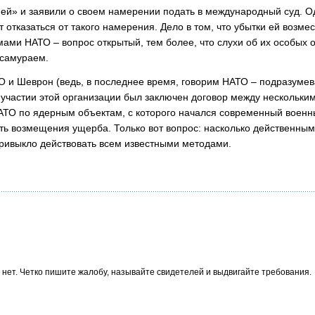
ей» и заявили о своем намерении подать в международный суд. О
отказаться от такого намерения. Дело в том, что убытки ей возмес
ми НАТО – вопрос открытый, тем более, что слухи об их особых 
 самураем.
ТО и Шеврон (ведь, в последнее время, говорим НАТО – подразум
и участии этой организации был заключен договор между нескольки
АТО по ядерным объектам, с которого начался современный военны
ть возмещения ущерба. Только вот вопрос: насколько действенным
ривыкло действовать всем известными методами.
ли нет. Четко пишите жалобу, называйте свидетелей и выдвигайте требования.